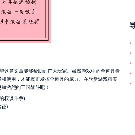
希望这篇文章能够帮助到广大玩家。虽然游戏中的全道具看
择和使用，才能真正发挥全道具的威力。在欣赏游戏精美
更加激烈的三国战斗吧！
的权谋斗争)
征)