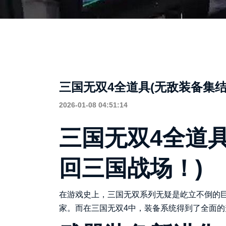
三国无双4全道具(无敌装备集
2026-01-08 04:51:14
三国无双4全道
回三国战场！)
在游戏史上，三国无双系列无疑是屹立不倒的
家。而在三国无双4中，装备系统得到了全面