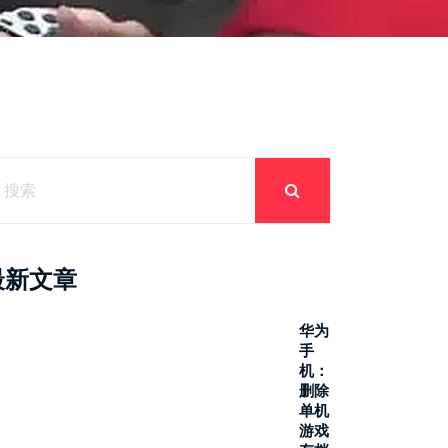
最新文章
华为
手
机：
删除
单机
游戏