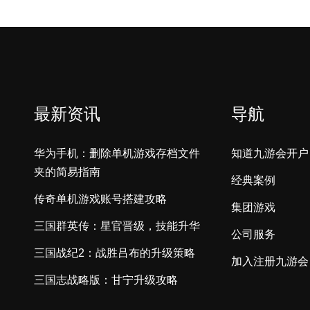
最新资讯
导航
华为手机：删除单机游戏存档文件
知道九游会开户
夹的简易指南
经典案例
传奇单机游戏账号搭建攻略
集团游戏
三国群英传：星官晋级，技能升华
公司服务
三国战纪2：战胜吕布的升级策略
加入注册九游会
三国志战略版：甘宁升级攻略