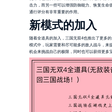
击力，而另一些可以增强防御能力、恢复生命
通行评分有非常重要的作用。
新模式的加入
随着全道具的加入，三国无双4也推出了更多
模式中，玩家需要和尽可能多的敌人战斗，来
机会来挑战自己的极限，同时也可以获得更多