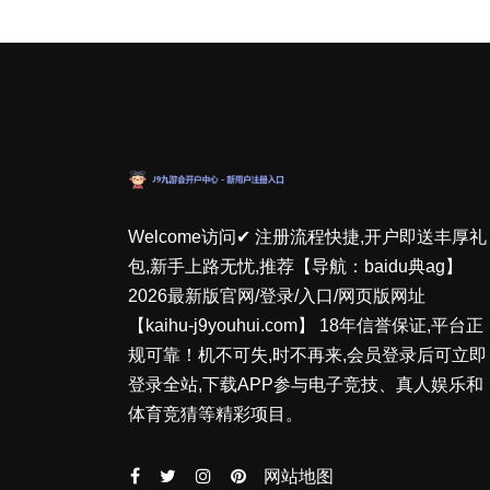
Welcome访问✔ 注册流程快捷,开户即送丰厚礼
包,新手上路无忧,推荐【导航：baidu典ag】
2026最新版官网/登录/入口/网页版网址
【kaihu-j9youhui.com】 18年信誉保证,平台正
规可靠！机不可失,时不再来,会员登录后可立即
登录全站,下载APP参与电子竞技、真人娱乐和
体育竞猜等精彩项目。
网站地图