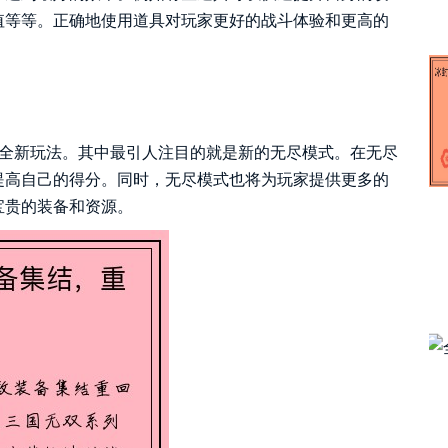
值等等。正确地使用道具对玩家更好的战斗体验和更高的
的全新玩法。其中最引人注目的就是新的无尽模式。在无尽
提高自己的得分。同时，无尽模式也将为玩家提供更多的
宝贵的装备和资源。